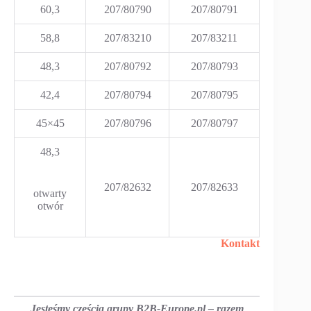
60,3
207/80790
207/80791
58,8
207/83210
207/83211
48,3
207/80792
207/80793
42,4
207/80794
207/80795
45×45
207/80796
207/80797
48,3
207/82632
207/82633
otwarty
otwór
Kontakt
Jesteśmy częścią grupy B2B-Europe.pl – razem