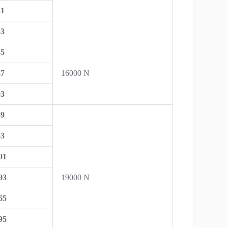
81
83
85
87
16000 N
93
89
63
91
93
19000 N
65
95