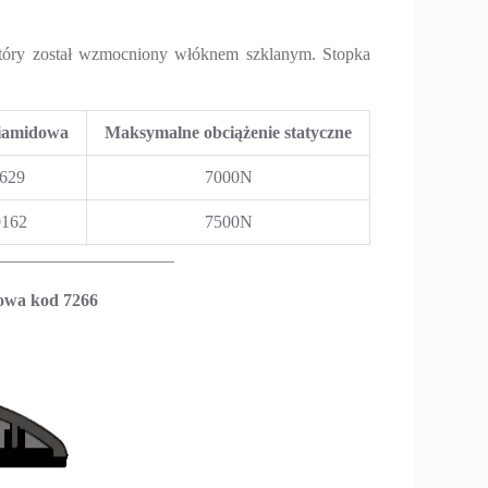
który został wzmocniony włóknem szklanym. Stopka
iamidowa
Maksymalne obciążenie statyczne
629
7000N
0162
7500N
____________________
owa kod 7266