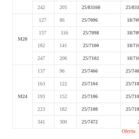
242
205
25/83160
25/83
127
86
25/7096
18/70
157
116
25/7098
18/70
M20
182
141
25/7100
18/71
247
206
25/7102
18/71
137
96
25/7466
25/74
163
122
25/7104
25/71
M24
193
152
25/7106
25/71
223
182
25/7108
25/71
341
300
25/7472
Oferta