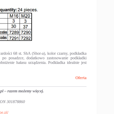
rdości 68 st. ShA (Shor-a), kolor czarny, podkładka
 po posadzce, dodatkowo zastosowanie podkładki
niżenie hałasu urządzenia. Podkładka idealnie jest
Oferta
pl – razem możemy więcej.
GON 301878860
pe.pl/