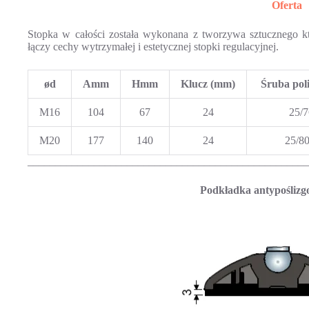
Oferta
Stopka w całości została wykonana z tworzywa sztucznego 
łączy cechy wytrzymałej i estetycznej stopki regulacyjnej.
ød
A
mm
H
mm
Klucz (mm)
Śruba pol
M16
104
67
24
25/7
M20
177
140
24
25/8
___________________________________________________
Podkładka antypoślizg