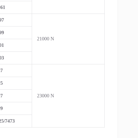
161
97
99
21000 N
01
03
67
05
07
23000 N
09
25/7473