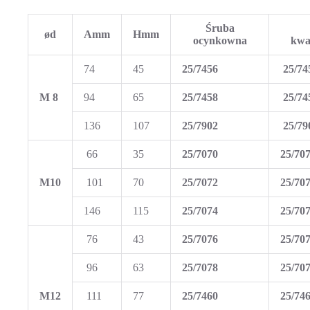
Śruba
ød
A
mm
H
mm
ocynkowna
kwa
74
45
25/7456
25/74
M 8
94
65
25/7458
25/74
136
107
25/7902
25/79
66
35
25/7070
25/70
M10
101
70
25/7072
25/70
146
115
25/7074
25/70
76
43
25/7076
25/70
96
63
25/7078
25/70
M12
111
77
25/7460
25/74