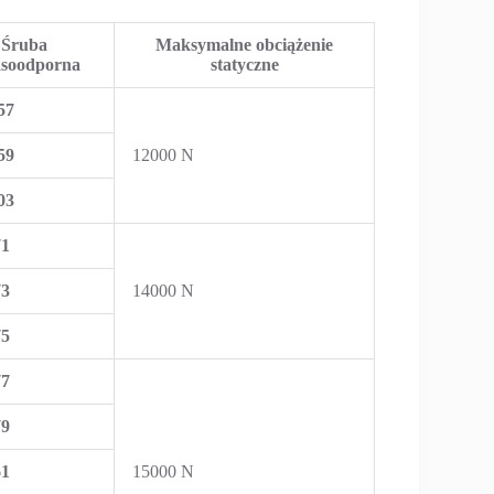
Śruba
Maksymalne obciążenie
soodporna
statyczne
57
59
12000 N
03
71
73
14000 N
75
77
79
61
15000 N