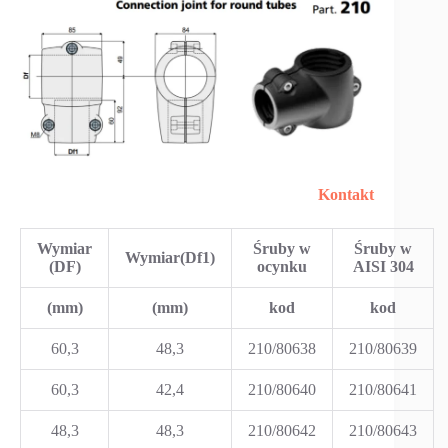
Kontakt
Wymiar
Śruby w
Śruby w
Wymiar
(Df1)
(DF)
ocynku
AISI 304
(mm)
(mm)
kod
kod
60,3
48,3
210/80638
210/80639
60,3
42,4
210/80640
210/80641
48,3
48,3
210/80642
210/80643