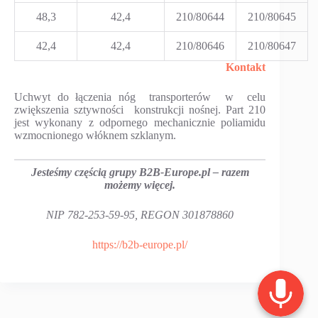
48,3
42,4
210/80644
210/80645
42,4
42,4
210/80646
210/80647
Kontakt
Uchwyt do łączenia nóg transporterów w celu
zwiększenia sztywności konstrukcji nośnej. Part 210
jest wykonany z odpornego mechanicznie poliamidu
wzmocnionego włóknem szklanym.
Jesteśmy częścią grupy B2B-Europe.pl – razem
możemy więcej.
NIP 782-253-59-95, REGON 301878860
https://b2b-europe.pl/